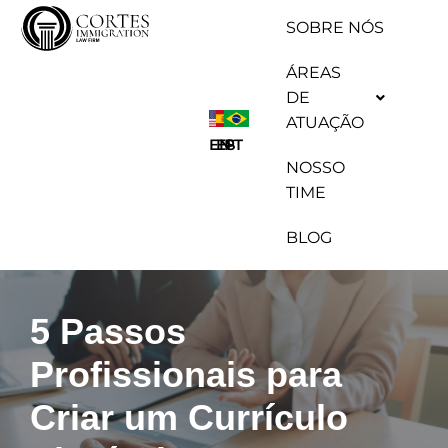
SOBRE NÓS
Pular
ÁREAS
para
DE
o
ATUAÇÃO
conteúdo
ES
EN
PT
NOSSO
TIME
BLOG
5 Passos
Profissionais para
Criar um Currículo