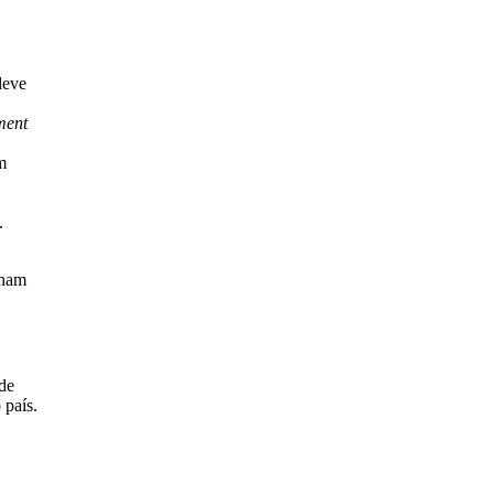
deve
ment
m
.
lham
 de
 país.