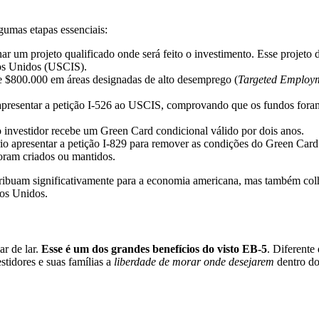
gumas etapas essenciais:
nar um projeto qualificado onde será feito o investimento. Esse projeto 
dos Unidos (USCIS).
de $800.000 em áreas designadas de alto desemprego (
Targeted Employ
e apresentar a petição I-526 ao USCIS, comprovando que os fundos fora
o investidor recebe um Green Card condicional válido por dois anos.
rio apresentar a petição I-829 para remover as condições do Green Card
oram criados ou mantidos.
tribuam significativamente para a economia americana, mas também co
dos Unidos.
r de lar.
Esse é um dos grandes benefícios do visto EB-5
. Diferente
stidores e suas famílias a
liberdade de morar onde desejarem
dentro do