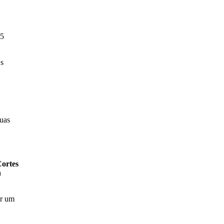
-5
Os
suas
ortes
a
ir um