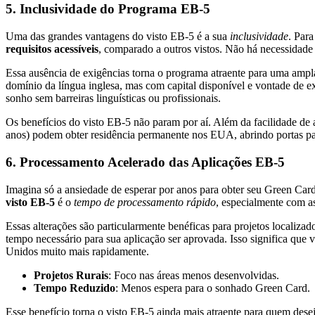
5. Inclusividade do Programa EB-5
Uma das grandes vantagens do visto EB-5 é a sua
inclusividade
. Par
requisitos acessíveis
, comparado a outros vistos. Não há necessidade 
Essa ausência de exigências torna o programa atraente para uma ampl
domínio da língua inglesa, mas com capital disponível e vontade de e
sonho sem barreiras linguísticas ou profissionais.
Os benefícios do visto EB-5 não param por aí. Além da facilidade de a
anos) podem obter residência permanente nos EUA, abrindo portas pa
6. Processamento Acelerado das Aplicações EB-5
Imagina só a ansiedade de esperar por anos para obter seu Green Car
visto EB-5
é o
tempo de processamento rápido
, especialmente com a
Essas alterações são particularmente benéficas para projetos localizado
tempo necessário para sua aplicação ser aprovada. Isso significa que
Unidos muito mais rapidamente.
Projetos Rurais
: Foco nas áreas menos desenvolvidas.
Tempo Reduzido
: Menos espera para o sonhado Green Card.
Esse benefício torna o visto EB-5 ainda mais atraente para quem dese