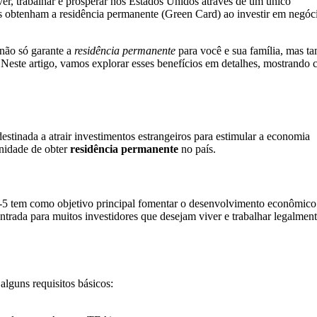
ver, trabalhar e prosperar nos Estados Unidos através de um único
s obtenham a residência permanente (Green Card) ao investir em negóc
 não só garante a
residência permanente
para você e sua família, mas 
. Neste artigo, vamos explorar esses benefícios em detalhes, mostrando
stinada a atrair investimentos estrangeiros para estimular a economia
unidade de obter
residência permanente
no país.
5 tem como objetivo principal fomentar o desenvolvimento econômico
ntrada para muitos investidores que desejam viver e trabalhar legalmen
alguns requisitos básicos: