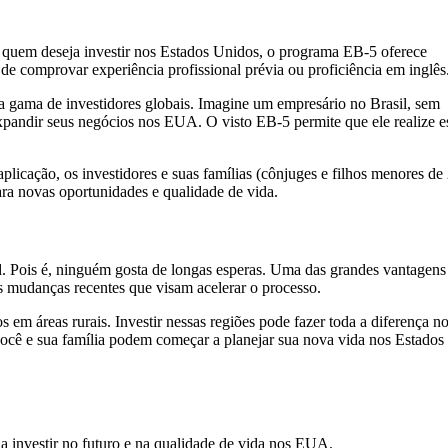
a quem deseja investir nos Estados Unidos, o programa EB-5 oferece
de comprovar experiência profissional prévia ou proficiência em inglês
a gama de investidores globais. Imagine um empresário no Brasil, sem
xpandir seus negócios nos EUA. O visto EB-5 permite que ele realize e
plicação, os investidores e suas famílias (cônjuges e filhos menores de
ra novas oportunidades e qualidade de vida.
d. Pois é, ninguém gosta de longas esperas. Uma das grandes vantagens
s mudanças recentes que visam acelerar o processo.
s em áreas rurais. Investir nessas regiões pode fazer toda a diferença n
 você e sua família podem começar a planejar sua nova vida nos Estados
ja investir no futuro e na qualidade de vida nos EUA.