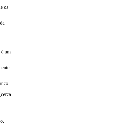
ue os
ida
e é um
mente
cinco
(cerca
o,