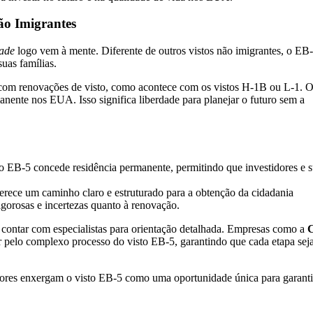
ão Imigrantes
dade
logo vem à mente. Diferente de outros vistos não imigrantes, o EB
uas famílias.
e com renovações de visto, como acontece com os vistos H-1B ou L-1. 
nente nos EUA. Isso significa liberdade para planejar o futuro sem a
, o EB-5 concede residência permanente, permitindo que investidores e 
erece um caminho claro e estruturado para a obtenção da cidadania
igorosas e incertezas quanto à renovação.
 contar com especialistas para orientação detalhada. Empresas como a
C
r pelo complexo processo do visto EB-5, garantindo que cada etapa sej
idores enxergam o visto EB-5 como uma oportunidade única para garant