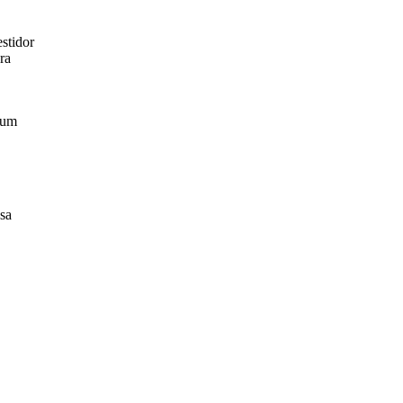
stidor
ra
 um
sa