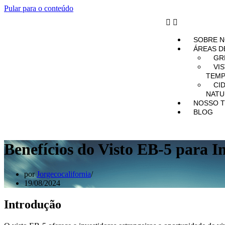
Pular para o conteúdo
SOBRE 
ÁREAS D
GR
VI
TEMP
CI
NATU
NOSSO T
BLOG
Benefícios do Visto EB-5 para I
por
Jorgecocalifornia
19/08/2024
Introdução