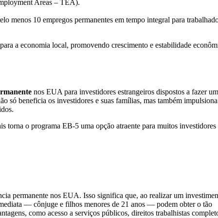
Employment Areas – TEA).
pelo menos 10 empregos permanentes em tempo integral para trabalhad
te para a economia local, promovendo crescimento e estabilidade econôm
ermanente
nos EUA para investidores estrangeiros dispostos a fazer u
o só beneficia os investidores e suas famílias, mas também impulsiona
idos.
is torna o programa EB-5 uma opção atraente para muitos investidores
ncia permanente nos EUA. Isso significa que, ao realizar um investime
 imediata — cônjuge e filhos menores de 21 anos — podem obter o tão
ntagens, como acesso a serviços públicos, direitos trabalhistas complet