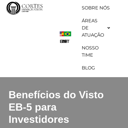
SOBRE NÓS
Pular
ÁREAS
para
DE
o
ATUAÇÃO
conteúdo
ES
EN
PT
NOSSO
TIME
BLOG
Benefícios do Visto
EB-5 para
Investidores