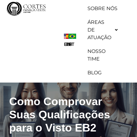
SOBRE NÓS
Pular
ÁREAS
para
DE
o
ATUAÇÃO
conteúdo
ES
EN
PT
NOSSO
TIME
BLOG
Como Comprovar
Suas Qualificações
para o Visto EB2