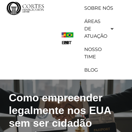
SOBRE NÓS
Pular
ÁREAS
para
DE
o
ATUAÇÃO
conteúdo
ES
EN
PT
NOSSO
TIME
BLOG
Como empreender
legalmente nos EUA
sem ser cidadão