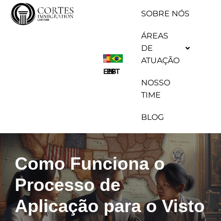
SOBRE NÓS
Pular
ÁREAS
para
DE
o
ATUAÇÃO
conteúdo
ES
EN
PT
NOSSO
TIME
BLOG
Como Funciona o
Processo de
Aplicação para o Visto