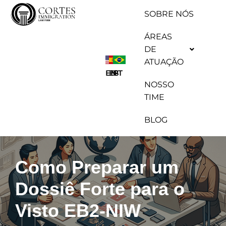
SOBRE NÓS
Pular
ÁREAS
para
DE
o
ATUAÇÃO
conteúdo
ES
EN
PT
NOSSO
TIME
BLOG
Como Preparar um
Dossiê Forte para o
Visto EB2-NIW