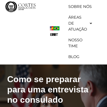
SOBRE NÓS
Pular
ÁREAS
para
DE
o
ATUAÇÃO
conteúdo
ES
EN
PT
NOSSO
TIME
BLOG
Como se preparar
para uma entrevista
no consulado