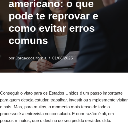
americano: o que
pode te reprovar e
como evitar erros
comuns
por
Jorgecocalifornia
01/08/2025
Conseguir o visto para os Estados Unidos é um passo importante
para quem deseja estudar, trabalhar, investir ou simplesmente visitar
o país. Mas, para muitos, o momento mais tenso de todo o
processo é a entrevista no consulado. E com razão: é ali, em
poucos minutos, que o destino do seu pedido será decidido.