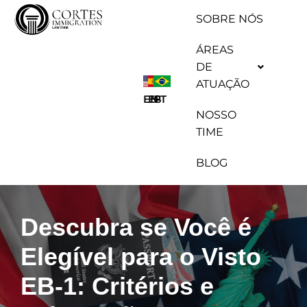
SOBRE NÓS
Pular
ÁREAS
para
DE
o
ATUAÇÃO
conteúdo
ES
EN
PT
NOSSO
TIME
BLOG
Descubra se Você é
Elegível para o Visto
EB-1: Critérios e