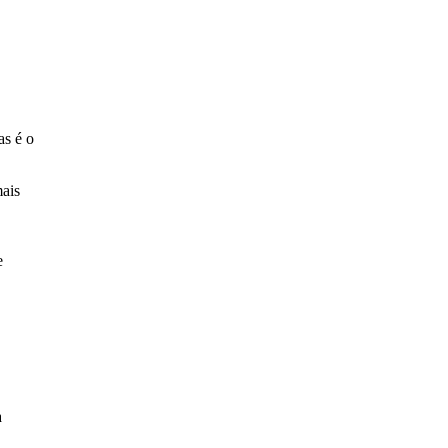
as é o
ais
e
a