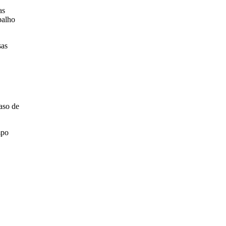
as
balho
sas
aso de
mpo