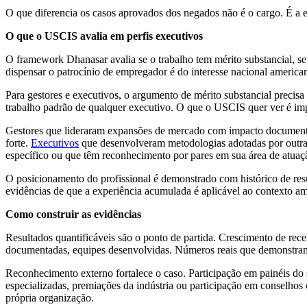
O que diferencia os casos aprovados dos negados não é o cargo. É a e
O que o USCIS avalia em perfis executivos
O framework Dhanasar avalia se o trabalho tem mérito substancial, se 
dispensar o patrocínio de empregador é do interesse nacional america
Para gestores e executivos, o argumento de mérito substancial precisa 
trabalho padrão de qualquer executivo. O que o USCIS quer ver é imp
Gestores que lideraram expansões de mercado com impacto document
forte.
Executivos
que desenvolveram metodologias adotadas por outras
específico ou que têm reconhecimento por pares em sua área de atuaç
O posicionamento do profissional é demonstrado com histórico de res
evidências de que a experiência acumulada é aplicável ao contexto a
Como construir as evidências
Resultados quantificáveis são o ponto de partida. Crescimento de rece
documentadas, equipes desenvolvidas. Números reais que demonstram 
Reconhecimento externo fortalece o caso. Participação em painéis do s
especializadas, premiações da indústria ou participação em conselho
própria organização.