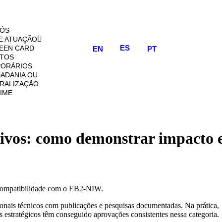
NÓS
E ATUAÇÃO
ES
EEN CARD
EN
PT
STOS
ORÁRIOS
DADANIA OU
RALIZAÇÃO
IME
ivos: como demonstrar impacto e 
a compatibilidade com o EB2-NIW.
ais técnicos com publicações e pesquisas documentadas. Na prática,
es estratégicos têm conseguido aprovações consistentes nessa categoria.