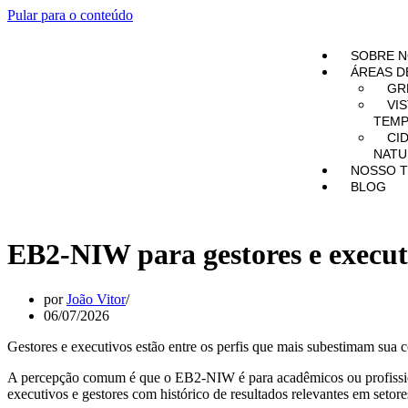
Pular para o conteúdo
SOBRE 
ÁREAS D
GR
VI
TEMP
CI
NATU
NOSSO T
BLOG
EB2-NIW para gestores e execut
por
João Vitor
06/07/2026
Gestores e executivos estão entre os perfis que mais subestimam su
A percepção comum é que o EB2-NIW é para acadêmicos ou profission
executivos e gestores com histórico de resultados relevantes em setor