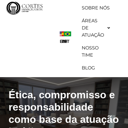
SOBRE NÓS
Pular
ÁREAS
para
DE
o
ATUAÇÃO
conteúdo
ES
EN
PT
NOSSO
TIME
BLOG
Ética, compromisso e
responsabilidade
como base da atuação