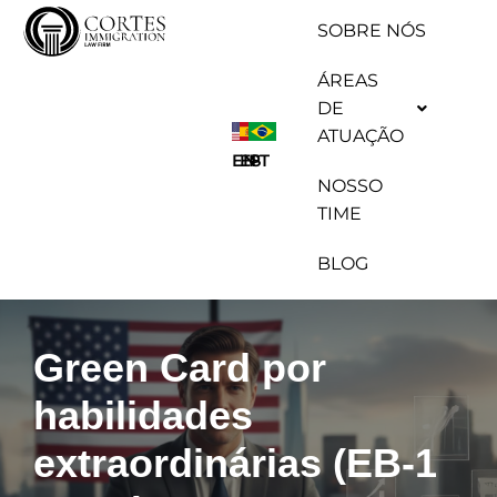
SOBRE NÓS
Pular
ÁREAS
para
DE
o
ATUAÇÃO
conteúdo
ES
EN
PT
NOSSO
TIME
BLOG
Green Card por
habilidades
extraordinárias (EB-1