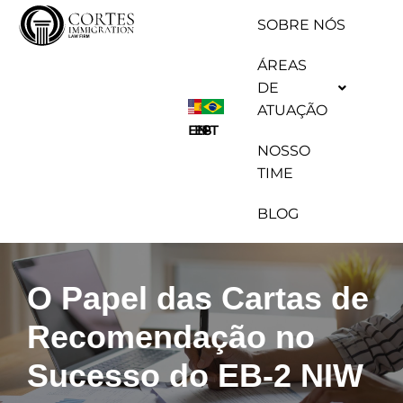
SOBRE NÓS
Pular
ÁREAS
para
DE
o
ATUAÇÃO
conteúdo
ES
EN
PT
NOSSO
TIME
BLOG
O Papel das Cartas de
Recomendação no
Sucesso do EB-2 NIW