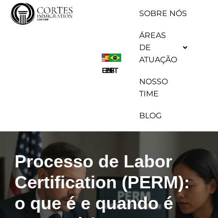
SOBRE NÓS
Pular
ÁREAS
para
DE
o
ATUAÇÃO
conteúdo
ES
EN
PT
NOSSO
TIME
BLOG
Processo de Labor
Certification (PERM):
o que é e quando é