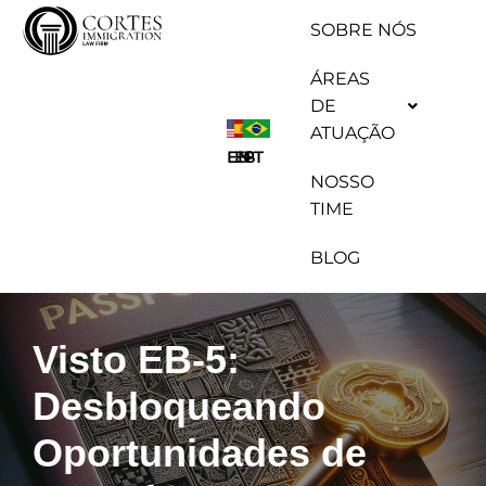
SOBRE NÓS
Pular
ÁREAS
para
DE
o
ATUAÇÃO
conteúdo
ES
EN
PT
NOSSO
TIME
BLOG
Visto EB-5:
Desbloqueando
Oportunidades de