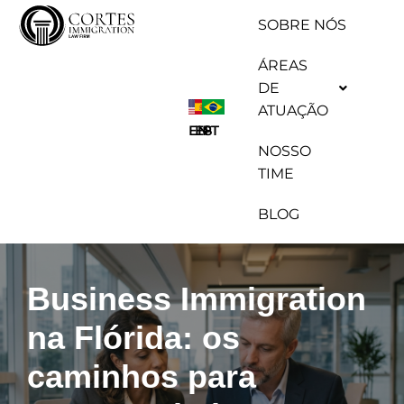
SOBRE NÓS
Pular
ÁREAS
para
DE
o
ATUAÇÃO
conteúdo
ES
EN
PT
NOSSO
TIME
BLOG
Business Immigration
na Flórida: os
caminhos para