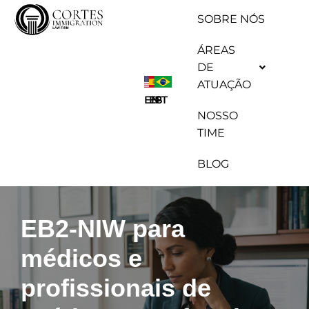
SOBRE NÓS
Pular
ÁREAS
para
DE
o
ATUAÇÃO
conteúdo
ES
EN
PT
NOSSO
TIME
BLOG
EB2-NIW para
médicos e
profissionais de