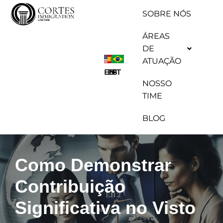
SOBRE NÓS
Pular
ÁREAS
para
DE
o
ATUAÇÃO
conteúdo
ES
EN
PT
NOSSO
TIME
BLOG
Como Demonstrar
Contribuição
Significativa no Visto