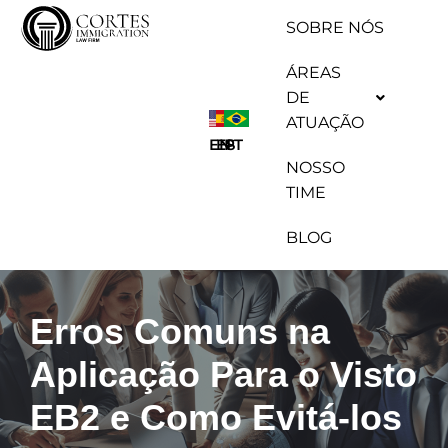
SOBRE NÓS
Pular
ÁREAS
para
DE
o
ATUAÇÃO
conteúdo
ES
EN
PT
NOSSO
TIME
BLOG
Erros Comuns na
Aplicação Para o Visto
EB2 e Como Evitá-los