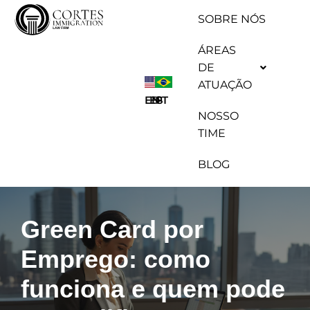
SOBRE NÓS
Pular
ÁREAS
para
DE
o
ATUAÇÃO
conteúdo
ES
EN
PT
NOSSO
TIME
BLOG
Green Card por
Emprego: como
funciona e quem pode