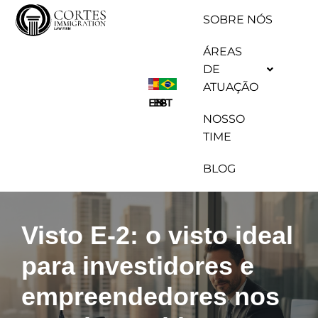
SOBRE NÓS
Pular
ÁREAS
para
DE
o
ATUAÇÃO
conteúdo
ES
EN
PT
NOSSO
TIME
BLOG
Visto E-2: o visto ideal
para investidores e
empreendedores nos