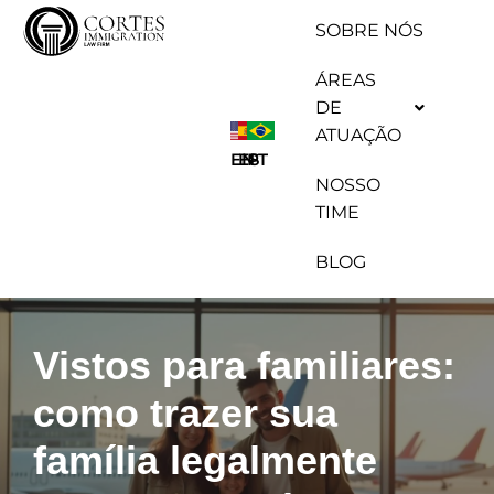
SOBRE NÓS
Pular
ÁREAS
para
DE
o
ATUAÇÃO
conteúdo
ES
EN
PT
NOSSO
TIME
BLOG
Vistos para familiares:
como trazer sua
família legalmente