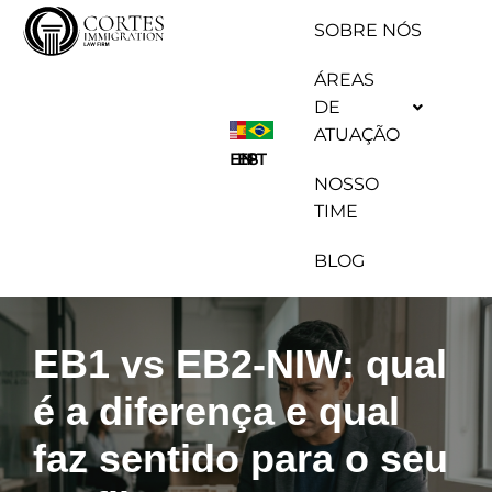
SOBRE NÓS
Pular
ÁREAS
para
DE
o
ATUAÇÃO
conteúdo
ES
EN
PT
NOSSO
TIME
BLOG
EB1 vs EB2-NIW: qual
é a diferença e qual
faz sentido para o seu