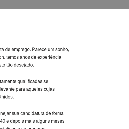
erta de emprego. Parece um sonho,
on, temos anos de experiência
sto tão desejado.
ltamente qualificadas se
levante para aqueles cujas
Unidos.
anejar sua candidatura de forma
-140 e depois mais alguns meses
ctativas e se preparar