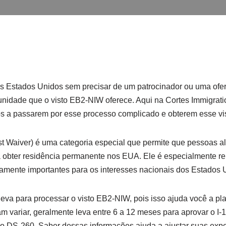
nos Estados Unidos sem precisar de um patrocinador ou uma of
unidade que o visto EB2-NIW oferece. Aqui na Cortes Immigrati
dos a passarem por esse processo complicado e obterem esse vi
st Waiver) é uma categoria especial que permite que pessoas a
a obter residência permanente nos EUA. Ele é especialmente re
mamente importantes para os interesses nacionais dos Estados 
eva para processar o visto EB2-NIW, pois isso ajuda você a pl
m variar, geralmente leva entre 6 a 12 meses para aprovar o I
 o DS-260. Saber dessas informações ajuda a ajustar suas expe