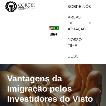
SOBRE NÓS
Pular
ÁREAS
para
DE
o
ATUAÇÃO
conteúdo
ES
EN
PT
NOSSO
TIME
BLOG
Vantagens da
Imigração pelos
Investidores do Visto